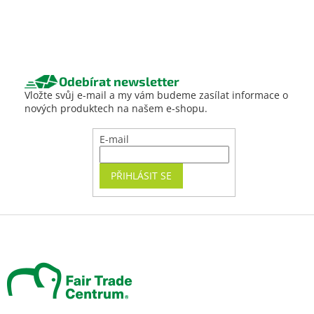
Odebírat newsletter
Vložte svůj e-mail a my vám budeme zasílat informace o
nových produktech na našem e-shopu.
E-mail
PŘIHLÁSIT SE
Z
á
p
a
t
í