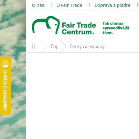
Přejít
O nás
O Fair Trade
Doprava a platba
na
obsah
Domů
Čaj
Černý čaj sypaný