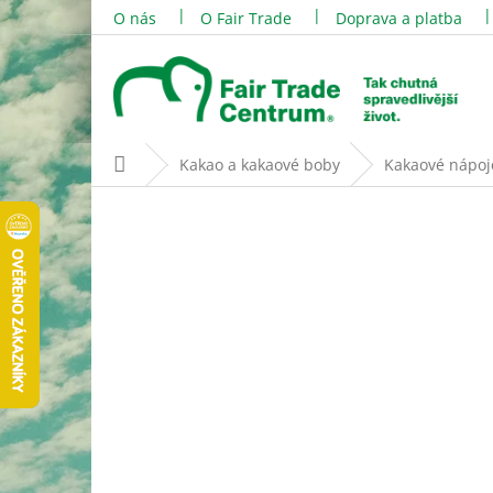
Přejít
O nás
O Fair Trade
Doprava a platba
na
obsah
Domů
Kakao a kakaové boby
Kakaové nápoj