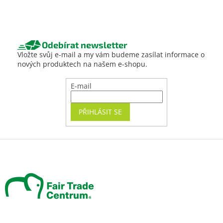
Odebírat newsletter
Vložte svůj e-mail a my vám budeme zasílat informace o
nových produktech na našem e-shopu.
E-mail
PŘIHLÁSIT SE
Z
á
p
a
t
í