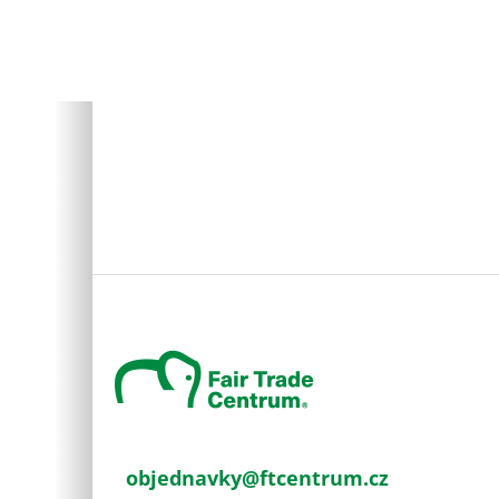
Z
á
p
a
t
í
objednavky
@
ftcentrum.cz