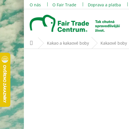
Přejít
O nás
O Fair Trade
Doprava a platba
na
obsah
Domů
Kakao a kakaové boby
Kakaové boby