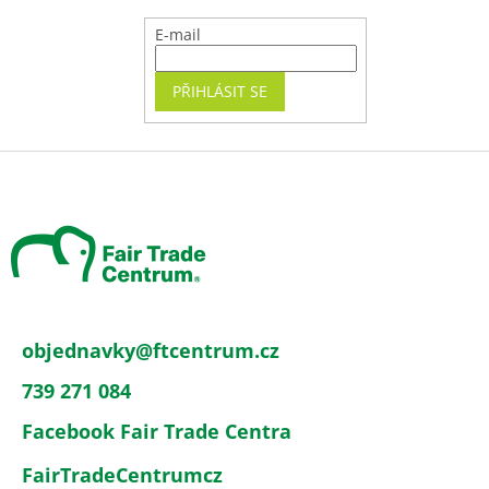
E-mail
PŘIHLÁSIT SE
Z
á
p
a
t
í
objednavky
@
ftcentrum.cz
739 271 084
Facebook Fair Trade Centra
FairTradeCentrumcz