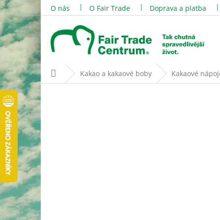
Přejít
O nás
O Fair Trade
Doprava a platba
na
obsah
Domů
Kakao a kakaové boby
Kakaové nápoj