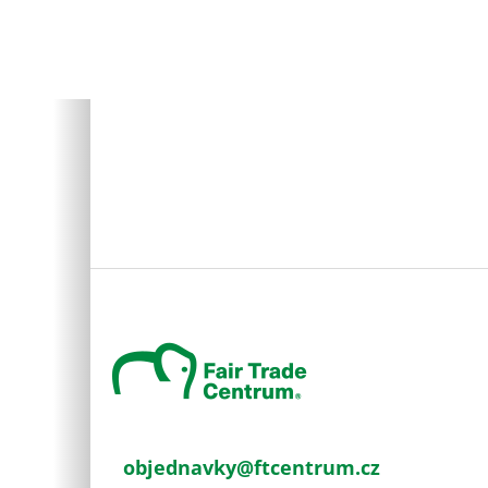
Z
á
p
a
t
í
objednavky
@
ftcentrum.cz