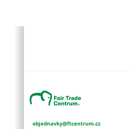
Z
á
p
a
t
í
objednavky
@
ftcentrum.cz