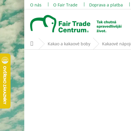
Přejít
O nás
O Fair Trade
Doprava a platba
na
obsah
Domů
Kakao a kakaové boby
Kakaové nápoj