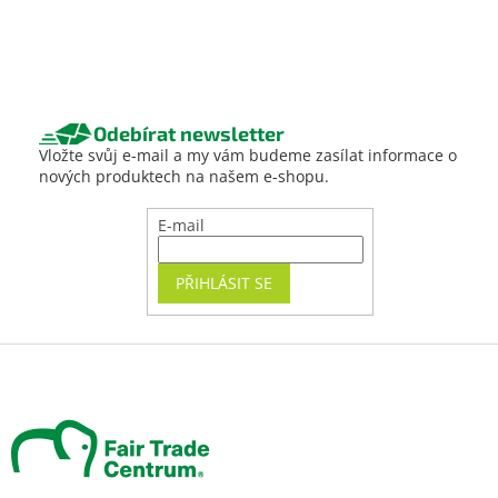
Odebírat newsletter
Vložte svůj e-mail a my vám budeme zasílat informace o
nových produktech na našem e-shopu.
E-mail
PŘIHLÁSIT SE
Z
á
p
a
t
í