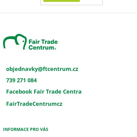
Z
á
p
a
t
í
objednavky
@
ftcentrum.cz
739 271 084
Facebook Fair Trade Centra
FairTradeCentrumcz
INFORMACE PRO VÁS