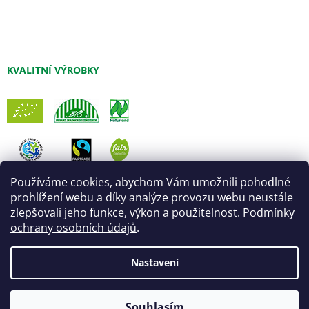
KVALITNÍ VÝROBKY
Používáme cookies, abychom Vám umožnili pohodlné
prohlížení webu a díky analýze provozu webu neustále
zlepšovali jeho funkce, výkon a použitelnost. Podmínky
ochrany osobních údajů
.
Nastavení
Vytvořil Shoptet
Úprava šablony:
Marketingwebu
Odpočíváme a objednávky expedujeme až od
Souhlasím