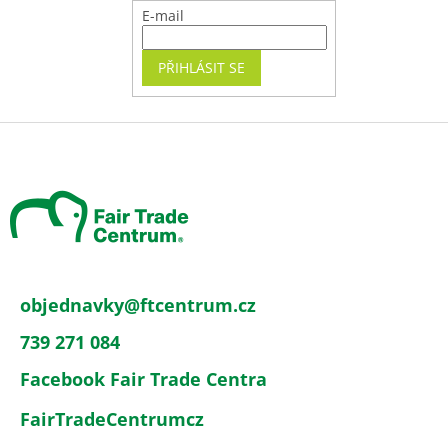
E-mail
PŘIHLÁSIT SE
Z
á
p
a
t
í
objednavky
@
ftcentrum.cz
739 271 084
Facebook Fair Trade Centra
FairTradeCentrumcz