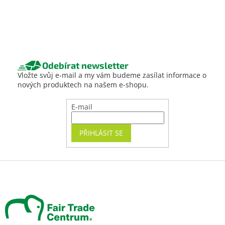
Odebírat newsletter
Vložte svůj e-mail a my vám budeme zasílat informace o
nových produktech na našem e-shopu.
E-mail
PŘIHLÁSIT SE
Z
á
p
a
t
í