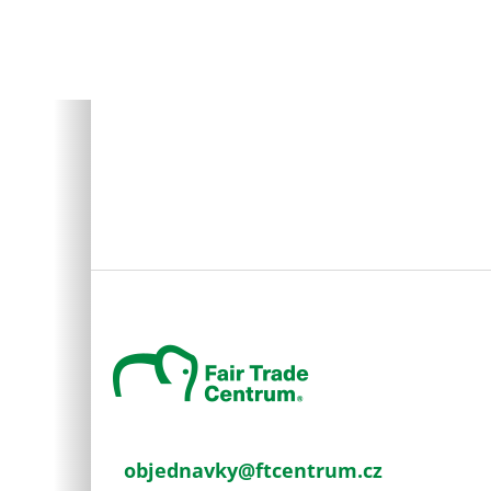
Z
á
p
a
t
í
objednavky
@
ftcentrum.cz