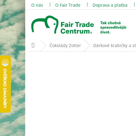
Přejít
O nás
O Fair Trade
Doprava a platba
na
obsah
Domů
Čokolády Zotter
Dárkové krabičky a st