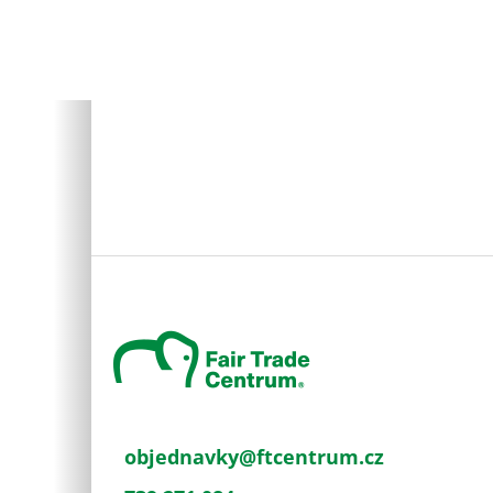
Z
á
p
a
t
í
objednavky
@
ftcentrum.cz