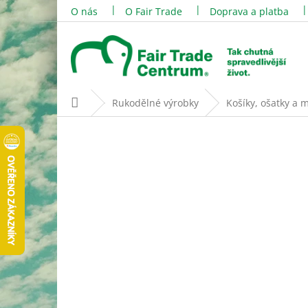
Přejít
O nás
O Fair Trade
Doprava a platba
na
obsah
Domů
Rukodělné výrobky
Košíky, ošatky a 