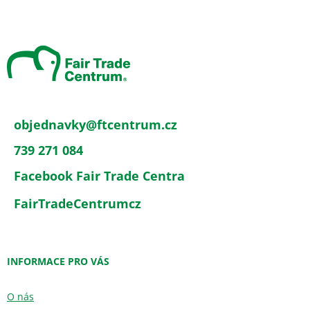
Z
á
p
a
t
í
objednavky
@
ftcentrum.cz
739 271 084
Facebook Fair Trade Centra
FairTradeCentrumcz
INFORMACE PRO VÁS
O nás