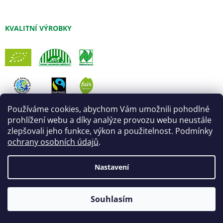
KVALITNÍ VÝROBKY
Používáme cookies, abychom Vám umožnili pohodlné
prohlížení webu a díky analýze provozu webu neustále
zlepšovali jeho funkce, výkon a použitelnost. Podmínky
ochrany osobních údajů
.
Nastavení
Vytvořil Shoptet
Úprava šablony:
Marketingwebu
Souhlasím
Copyright 2026
Fair Trade Centrum
. Všechna práva vyhrazena.