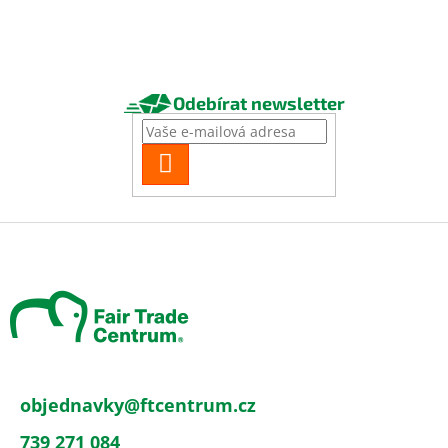
Odebírat newsletter
PŘIHLÁSIT
SE
Z
á
p
a
t
í
objednavky
@
ftcentrum.cz
739 271 084