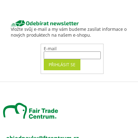
Odebírat newsletter
Vložte svůj e-mail a my vám budeme zasílat informace o
nových produktech na našem e-shopu.
E-mail
PŘIHLÁSIT SE
Z
á
p
a
t
í
objednavky
@
ftcentrum.cz