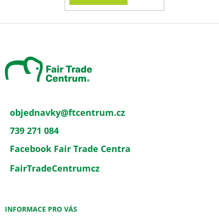
Z
á
p
a
t
í
objednavky
@
ftcentrum.cz
739 271 084
Facebook Fair Trade Centra
FairTradeCentrumcz
INFORMACE PRO VÁS