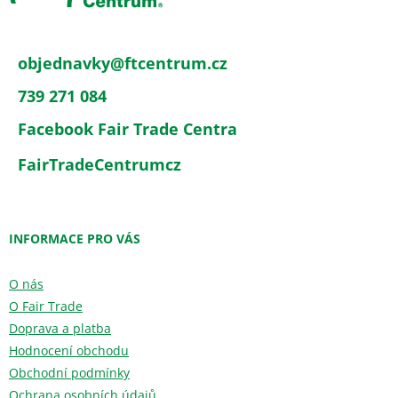
í
objednavky
@
ftcentrum.cz
739 271 084
Facebook Fair Trade Centra
FairTradeCentrumcz
INFORMACE PRO VÁS
O nás
O Fair Trade
Doprava a platba
Hodnocení obchodu
Obchodní podmínky
Ochrana osobních údajů