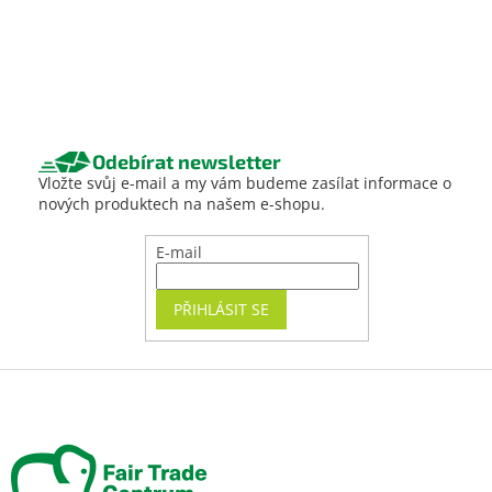
Odebírat newsletter
Vložte svůj e-mail a my vám budeme zasílat informace o
nových produktech na našem e-shopu.
E-mail
PŘIHLÁSIT SE
Z
á
p
a
t