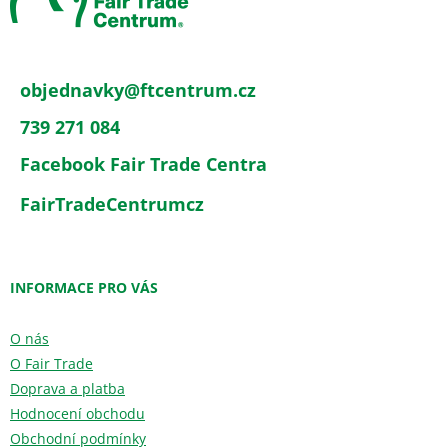
t
í
objednavky
@
ftcentrum.cz
739 271 084
Facebook Fair Trade Centra
FairTradeCentrumcz
INFORMACE PRO VÁS
O nás
O Fair Trade
Doprava a platba
Hodnocení obchodu
Obchodní podmínky