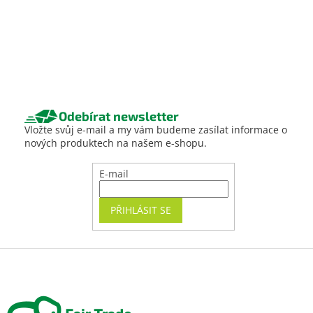
Odebírat newsletter
Vložte svůj e-mail a my vám budeme zasílat informace o
nových produktech na našem e-shopu.
E-mail
PŘIHLÁSIT SE
Z
á
p
a