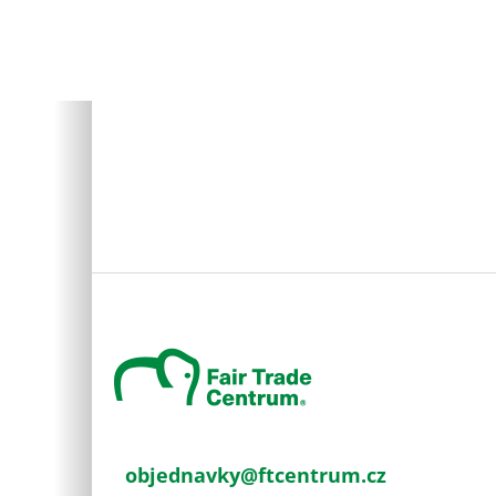
Z
á
p
a
t
í
objednavky
@
ftcentrum.cz