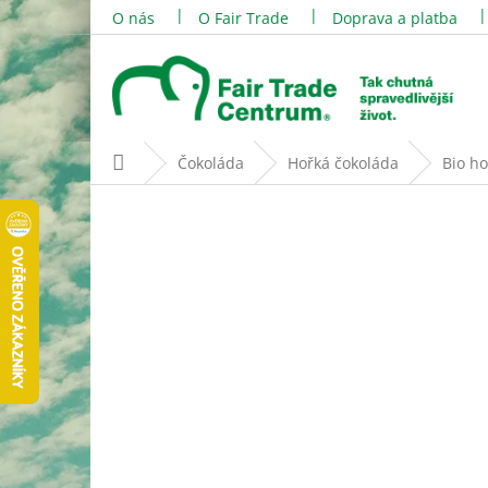
Přejít
O nás
O Fair Trade
Doprava a platba
na
obsah
Domů
Čokoláda
Hořká čokoláda
Bio h