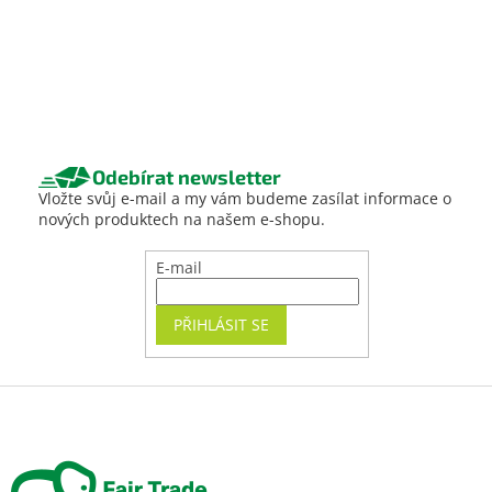
Odebírat newsletter
Vložte svůj e-mail a my vám budeme zasílat informace o
nových produktech na našem e-shopu.
E-mail
PŘIHLÁSIT SE
Z
á
p
a