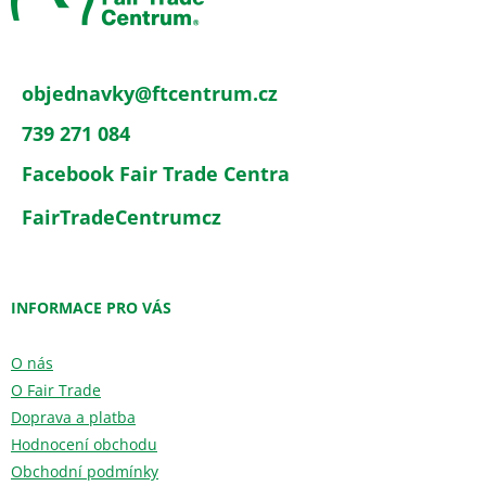
t
í
objednavky
@
ftcentrum.cz
739 271 084
Facebook Fair Trade Centra
FairTradeCentrumcz
INFORMACE PRO VÁS
O nás
O Fair Trade
Doprava a platba
Hodnocení obchodu
Obchodní podmínky