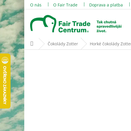
Přejít
O nás
O Fair Trade
Doprava a platba
na
obsah
Domů
Čokolády Zotter
Horké čokolády Zotter