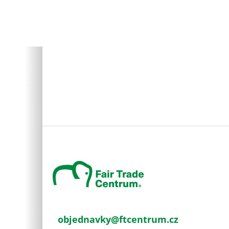
Z
á
p
a
t
í
objednavky
@
ftcentrum.cz