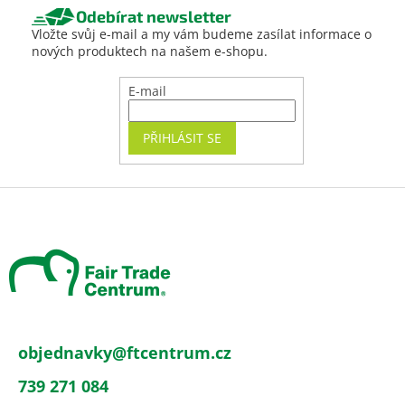
Odebírat newsletter
Vložte svůj e-mail a my vám budeme zasílat informace o
nových produktech na našem e-shopu.
E-mail
PŘIHLÁSIT SE
Z
á
p
a
t
í
objednavky
@
ftcentrum.cz
739 271 084