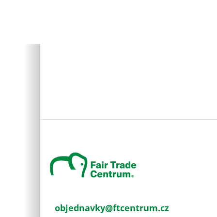
Z
á
p
a
t
í
objednavky
@
ftcentrum.cz