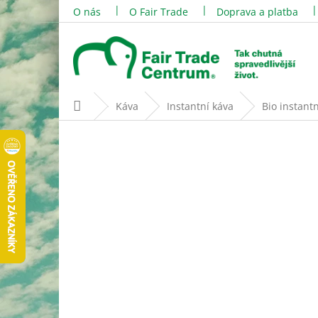
Přejít
O nás
O Fair Trade
Doprava a platba
na
obsah
Domů
Káva
Instantní káva
Bio instantn