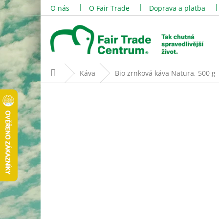
Přejít
O nás
O Fair Trade
Doprava a platba
na
obsah
Domů
Káva
Bio zrnková káva Natura, 500 g