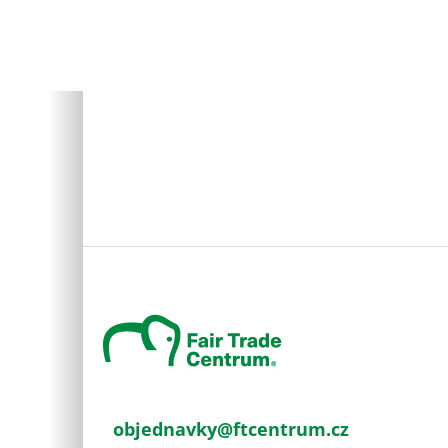
Z
á
p
a
t
í
objednavky
@
ftcentrum.cz