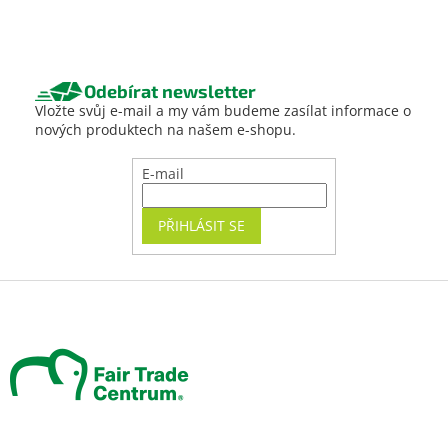
Odebírat newsletter
Vložte svůj e-mail a my vám budeme zasílat informace o
nových produktech na našem e-shopu.
E-mail
PŘIHLÁSIT SE
Z
á
p
a
t
í