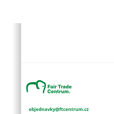
Z
á
p
a
t
í
objednavky
@
ftcentrum.cz