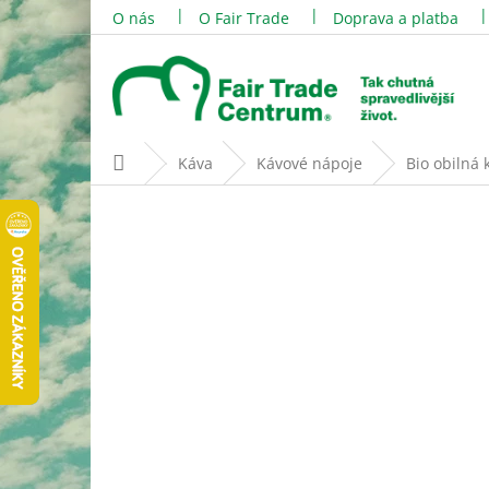
Přejít
O nás
O Fair Trade
Doprava a platba
na
obsah
Domů
Káva
Kávové nápoje
Bio obilná