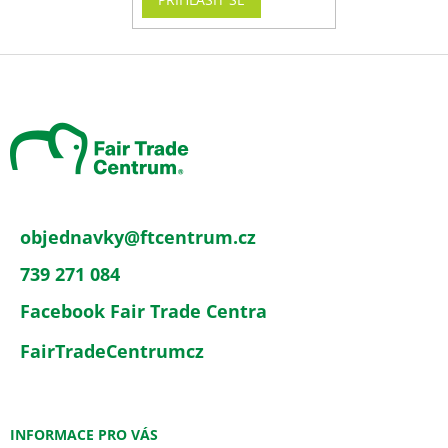
Z
á
p
a
t
í
objednavky
@
ftcentrum.cz
739 271 084
Facebook Fair Trade Centra
FairTradeCentrumcz
INFORMACE PRO VÁS