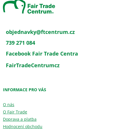
a
t
í
objednavky
@
ftcentrum.cz
739 271 084
Facebook Fair Trade Centra
FairTradeCentrumcz
INFORMACE PRO VÁS
O nás
O Fair Trade
Doprava a platba
Hodnocení obchodu