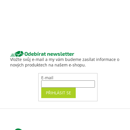
Odebírat newsletter
Vložte svůj e-mail a my vám budeme zasílat informace o
nových produktech na našem e-shopu.
E-mail
PŘIHLÁSIT SE
Z
á
p