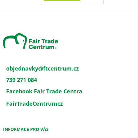
Z
á
p
a
t
í
objednavky
@
ftcentrum.cz
739 271 084
Facebook Fair Trade Centra
FairTradeCentrumcz
INFORMACE PRO VÁS