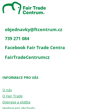
a
t
í
objednavky
@
ftcentrum.cz
739 271 084
Facebook Fair Trade Centra
FairTradeCentrumcz
INFORMACE PRO VÁS
O nás
O Fair Trade
Doprava a platba
Hodnocení obchodu