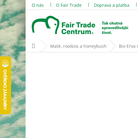
Přejít
O nás
O Fair Trade
Doprava a platba
na
obsah
Domů
Maté, rooibos a honeybush
Bio Erva 