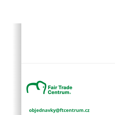
Z
á
p
a
t
í
objednavky
@
ftcentrum.cz