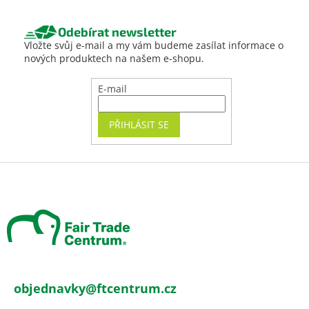
Odebírat newsletter
Vložte svůj e-mail a my vám budeme zasílat informace o
nových produktech na našem e-shopu.
E-mail
PŘIHLÁSIT SE
Z
á
p
a
t
í
objednavky
@
ftcentrum.cz