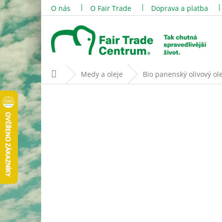
Přejít
O nás
O Fair Trade
Doprava a platba
na
obsah
Domů
Medy a oleje
Bio panenský olivový ole