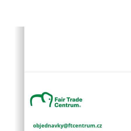
Z
á
p
a
t
í
objednavky
@
ftcentrum.cz