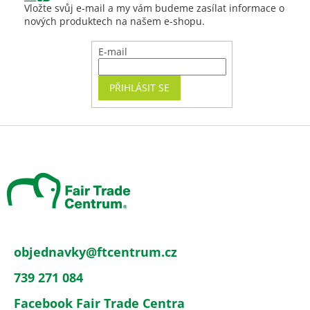
Vložte svůj e-mail a my vám budeme zasílat informace o
nových produktech na našem e-shopu.
E-mail
PŘIHLÁSIT SE
Z
á
p
a
t
í
objednavky
@
ftcentrum.cz
739 271 084
Facebook Fair Trade Centra