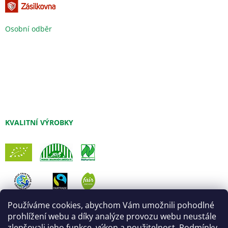
Osobní odběr
KVALITNÍ VÝROBKY
Používáme cookies, abychom Vám umožnili pohodlné
prohlížení webu a díky analýze provozu webu neustále
zlepšovali jeho funkce, výkon a použitelnost. Podmínky