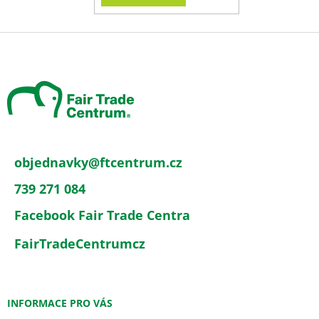
Z
á
p
a
t
í
objednavky
@
ftcentrum.cz
739 271 084
Facebook Fair Trade Centra
FairTradeCentrumcz
INFORMACE PRO VÁS