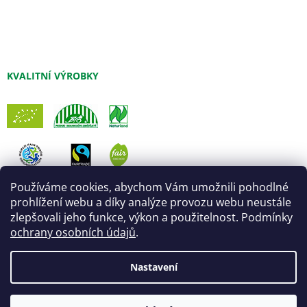
KVALITNÍ VÝROBKY
Používáme cookies, abychom Vám umožnili pohodlné
prohlížení webu a díky analýze provozu webu neustále
zlepšovali jeho funkce, výkon a použitelnost. Podmínky
ochrany osobních údajů
.
Nastavení
Vytvořil Shoptet
Úprava šablony:
Marketingwebu
Odpočíváme a objednávky expedujeme až od