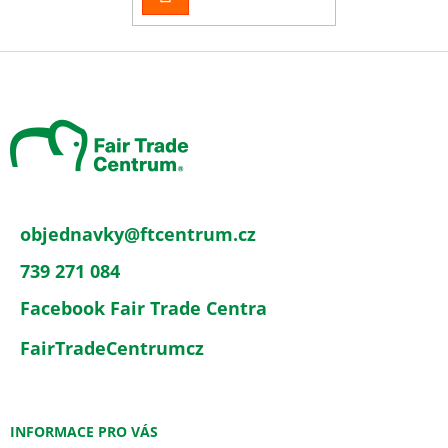
SE
Z
á
p
a
t
í
objednavky
@
ftcentrum.cz
739 271 084
Facebook Fair Trade Centra
FairTradeCentrumcz
INFORMACE PRO VÁS