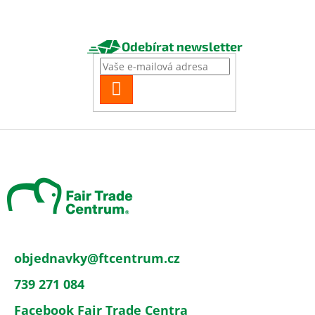
Odebírat newsletter
PŘIHLÁSIT
SE
Z
á
p
a
t
í
objednavky
@
ftcentrum.cz
739 271 084
Facebook Fair Trade Centra