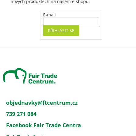
nových produktech na našem e-shopu.
E-mail
PŘIHLÁSIT SE
Z
á
p
a
t
í
objednavky
@
ftcentrum.cz
739 271 084
Facebook Fair Trade Centra