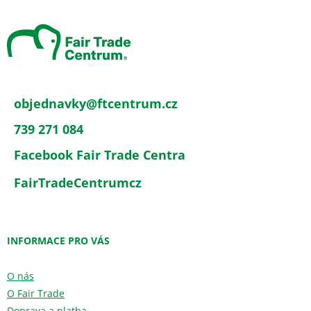
p
a
t
í
objednavky
@
ftcentrum.cz
739 271 084
Facebook Fair Trade Centra
FairTradeCentrumcz
INFORMACE PRO VÁS
O nás
O Fair Trade
Doprava a platba