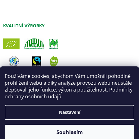
KVALITNÍ VÝROBKY
Používáme cookies, abychom Vám umožnili pohodlné
prohlížení webu a díky analýze provozu webu neustále
zlepšovali jeho funkce, výkon a použitelnost. Podmínky
ochrany osobních údajů
.
Nastavení
Vytvořil Shoptet
Úprava šablony:
Marketingwebu
Souhlasím
Copyright 2026
Fair Trade Centrum
. Všechna práva vyhrazena.