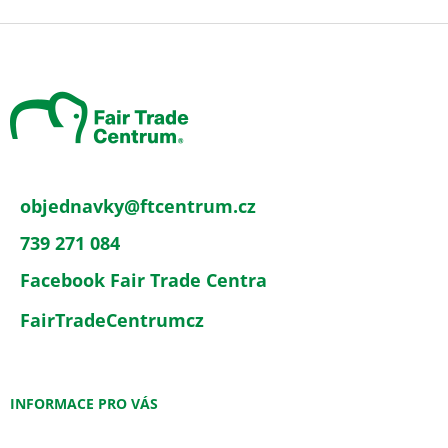
Z
á
p
a
t
í
objednavky
@
ftcentrum.cz
739 271 084
Facebook Fair Trade Centra
FairTradeCentrumcz
INFORMACE PRO VÁS