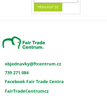
PŘIHLÁSIT SE
Z
á
p
a
t
í
objednavky
@
ftcentrum.cz
739 271 084
Facebook Fair Trade Centra
FairTradeCentrumcz