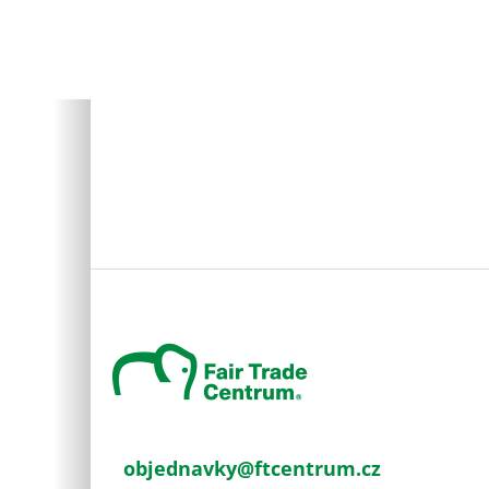
Z
á
p
a
t
í
objednavky
@
ftcentrum.cz