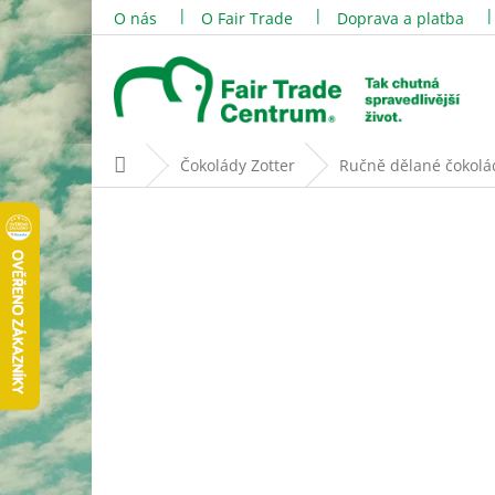
Přejít
O nás
O Fair Trade
Doprava a platba
na
obsah
Domů
Čokolády Zotter
Ručně dělané čokolá