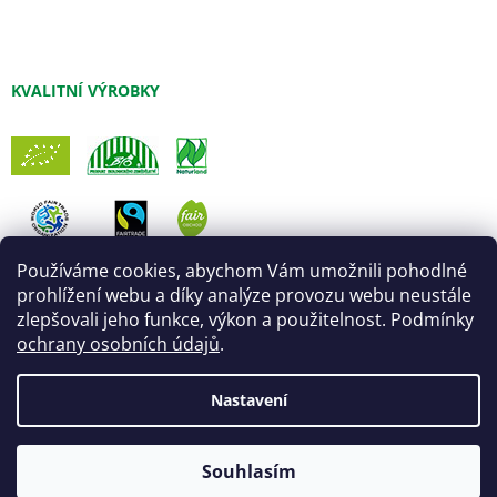
KVALITNÍ VÝROBKY
Používáme cookies, abychom Vám umožnili pohodlné
prohlížení webu a díky analýze provozu webu neustále
zlepšovali jeho funkce, výkon a použitelnost. Podmínky
ochrany osobních údajů
.
Nastavení
Vytvořil Shoptet
Úprava šablony:
Marketingwebu
Souhlasím
Copyright 2026
Fair Trade Centrum
. Všechna práva vyhrazena.