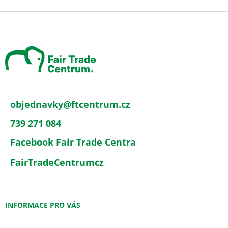
Z
á
p
a
t
í
objednavky
@
ftcentrum.cz
739 271 084
Facebook Fair Trade Centra
FairTradeCentrumcz
INFORMACE PRO VÁS