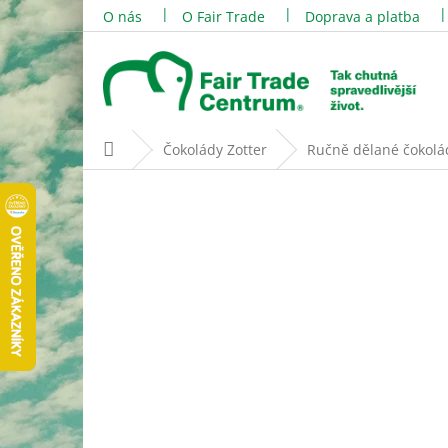
Přejít
O nás
O Fair Trade
Doprava a platba
na
obsah
Domů
Čokolády Zotter
Ručně dělané čokolá