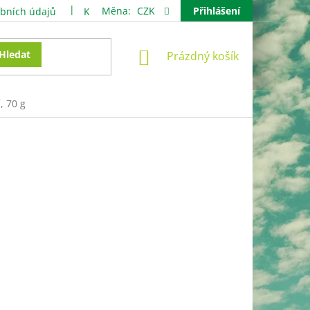
Měna:
CZK
Přihlášení
bních údajů
Kontakty
NÁKUPNÍ
Hledat
Prázdný košík
KOŠÍK
, 70 g