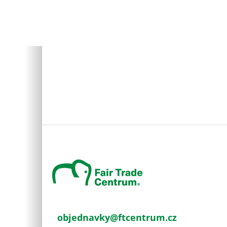
Z
á
p
a
t
í
objednavky
@
ftcentrum.cz