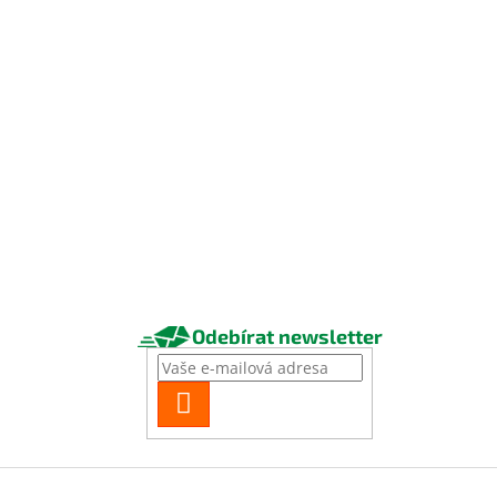
Odebírat newsletter
PŘIHLÁSIT
SE
Z