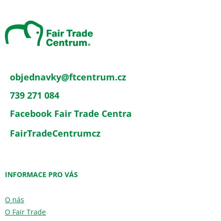
á
p
a
t
í
objednavky
@
ftcentrum.cz
739 271 084
Facebook Fair Trade Centra
FairTradeCentrumcz
INFORMACE PRO VÁS
O nás
O Fair Trade