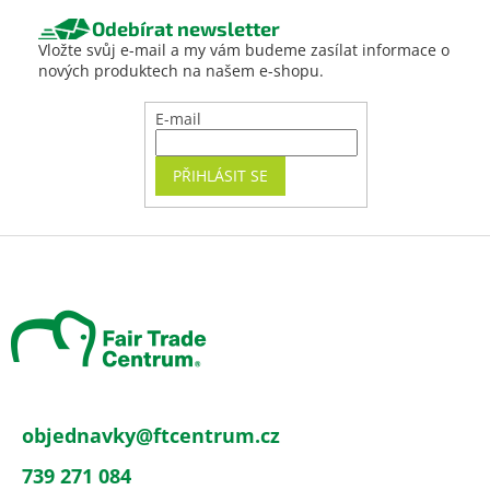
Odebírat newsletter
Vložte svůj e-mail a my vám budeme zasílat informace o
nových produktech na našem e-shopu.
E-mail
PŘIHLÁSIT SE
Z
á
p
a
t
í
objednavky
@
ftcentrum.cz
739 271 084