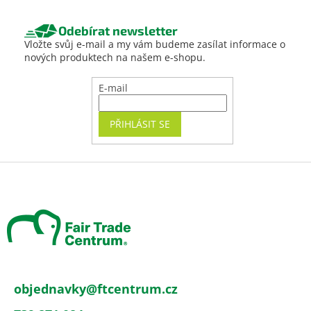
Odebírat newsletter
Vložte svůj e-mail a my vám budeme zasílat informace o
nových produktech na našem e-shopu.
E-mail
PŘIHLÁSIT SE
Z
á
p
a
t
í
objednavky
@
ftcentrum.cz