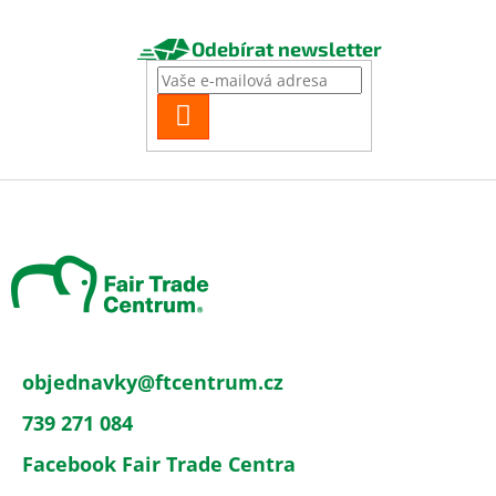
Odebírat newsletter
PŘIHLÁSIT
SE
Z
á
p
a
t
í
objednavky
@
ftcentrum.cz
739 271 084
Facebook Fair Trade Centra